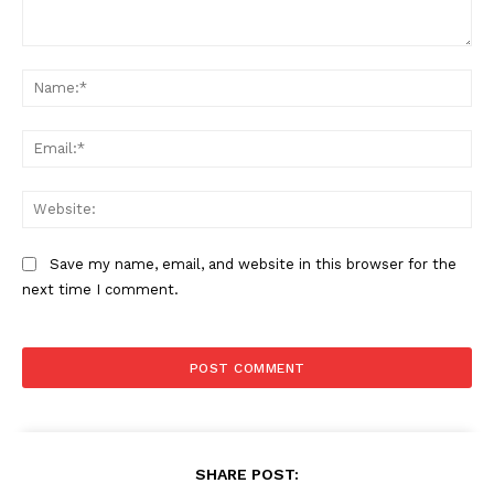
Comment:
Na
Ema
Web
Save my name, email, and website in this browser for the
next time I comment.
SHARE POST: