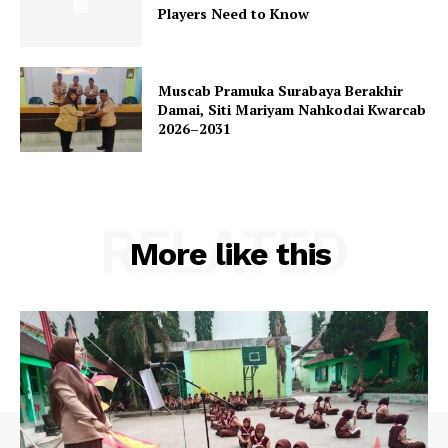
Players Need to Know
Muscab Pramuka Surabaya Berakhir
Damai, Siti Mariyam Nahkodai Kwarcab
2026–2031
RELATED
More like this