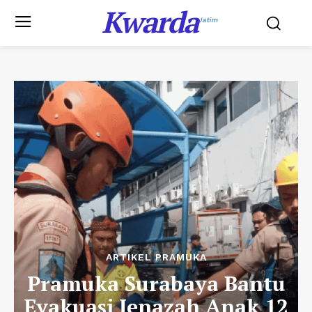
Kwarda
Jatim
ARTIKEL PRAMUKA
Pramuka Surabaya Bantu
Evakuasi Jenazah Anak 12