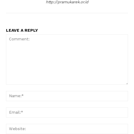
http://pramukarek.or.id
LEAVE A REPLY
Comment:
Na
Ema
Web