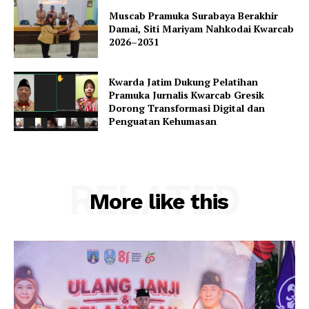
Muscab Pramuka Surabaya Berakhir
Damai, Siti Mariyam Nahkodai Kwarcab
2026–2031
Kwarda Jatim Dukung Pelatihan
Pramuka Jurnalis Kwarcab Gresik
Dorong Transformasi Digital dan
Penguatan Kehumasan
RELATED
More like this