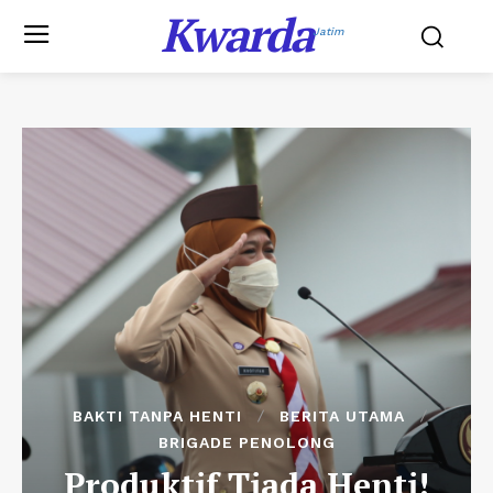
Kwarda
Jatim
BAKTI TANPA HENTI
BERITA UTAMA
BRIGADE PENOLONG
Produktif Tiada Henti!