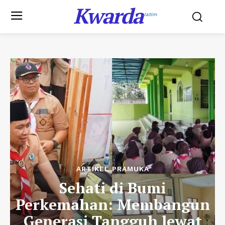
Kwarda
Jatim
ARTIKEL PRAMUKA
Sehati di Bumi
Perkemahan: Membangun
Generasi Tangguh lewat