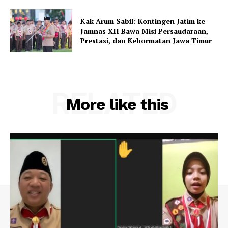
Kak Arum Sabil: Kontingen Jatim ke
Jamnas XII Bawa Misi Persaudaraan,
Prestasi, dan Kehormatan Jawa Timur
RELATED
More like this