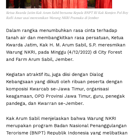
Ketua Kwarda Jatim Kak Arum Sabil bersama Kepala BNPT RI Kak Komjen Pol Boy
Rafli Amar usai meresmikan Warung NKRI Pramuka di Jember
Dalam rangka menumbuhkan rasa cinta terhadap
tanah air dan membangkitkan rasa persatuan, Ketua
Kwarda Jatim, Kak H. M. Arum Sabil, S.P. meresmikan
Warung NKRI, pada Minggu (4/12/2022) di City Forest
and Farm Arum Sabil, Jember.
Kegiatan atraktif itu, juga diisi dengan Dialog
Kebangsaan yang diikuti oleh ribuan peserta dengan
komposisi Kwarcab se-Jawa Timur, organisasi
keagamaan, OPD Provinsi Jawa Timur, guru, penegak
pandega, dan Kwarran se-Jember.
Kak Arum Sabil menjelaskan bahwa Warung NKRI
merupakan program Badan Nasional Penanggulangan
Terorisme (BNPT) Republik Indonesia yang melibatkan