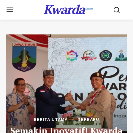
Kwarda
Jatim
BERITA UTAMA
TERBARU
Semakin Inovatif! Kwarda