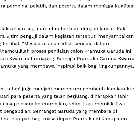
tara pembina, pelatih, dan peserta dalam menjaga kualitas
ksanaan kegiatan tetap berjalan dengan lancar. Kak
ggara & tim penguji dalam kegiatan tersebut, menyampaikan
g terlibat. “Meskipun ada sedikit kendala dalam
lhamdulillah proses penilaian calon Pramuka Garuda ini
g dari Kwarcab Lumajang. Semoga Pramuka Garuda Kwarr
ramuka yang membawa inspirasi baik bagi lingkungannya,
leksi, tetapi juga menjadi momentum pembentukan karakte
Dari para peserta yang telah berjuang, diharapkan lahir
cakap secara keterampilan, tetapi juga memiliki jiwa
at pengabdian. Semangat Garuda yang membara di
lentera harapan bagi masa depan Pramuka di Kabupaten