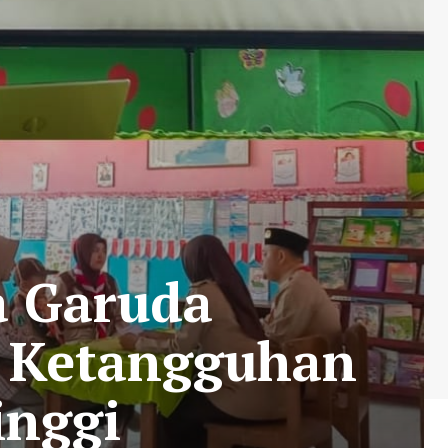
a Garuda
i Ketangguhan
inggi