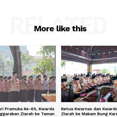
RELATED
More like this
ari Pramuka Ke-65, Kwarda
Ketua Kwarnas dan Kwarda
nggarakan Ziarah ke Taman
Ziarah ke Makam Bung Kar