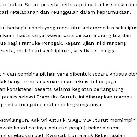
n-bulan. Setiap peserta berharap dapat lolos seleksi da
dari keteladanan dan keunggulan dalam kepramukaan.
alui berbagai aspek yang menuntut keterampilan sekaligu
mukaan, hasta karya, wawancara bersama orang tua dan
usus bagi Pramuka Penegak. Ragam ujian ini dirancang
a, mulai dari kedisiplinan, kreativitas, hingga
elatih dan pembina pilihan yang dibentuk secara khusus ole
ak hanya menilai kemampuan teknis, tetapi juga
n konsistensi peserta selama kegiatan berlangsung.
if, proses seleksi Pramuka Garuda ini diharapkan mampu
ap sedia menjadi panutan di lingkungannya.
sowilangun, Kak Sri Astutik, S.Ag., M.A., turut memimpin
 bawah koordinasinya, seluruh penguji bekerja sama
ang ditetapkan oleh Kwarcab Lumajang. Keberhasilan