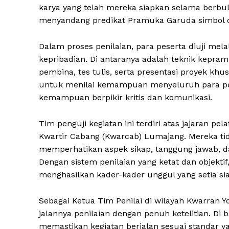
karya yang telah mereka siapkan selama berbula
menyandang predikat Pramuka Garuda simbol 
Dalam proses penilaian, para peserta diuji mel
kepribadian. Di antaranya adalah teknik kepra
pembina, tes tulis, serta presentasi proyek kh
untuk menilai kemampuan menyeluruh para pesert
kemampuan berpikir kritis dan komunikasi.
Tim penguji kegiatan ini terdiri atas jajaran p
Kwartir Cabang (Kwarcab) Lumajang. Mereka tid
memperhatikan aspek sikap, tanggung jawab, da
Dengan sistem penilaian yang ketat dan objekt
menghasilkan kader-kader unggul yang setia si
Sebagai Ketua Tim Penilai di wilayah Kwarran Yo
jalannya penilaian dengan penuh ketelitian. Di
memastikan kegiatan berjalan sesuai standar y