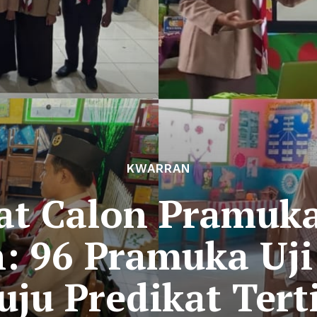
KWARRAN
t Calon Pramuk
: 96 Pramuka Uj
ju Predikat Tert