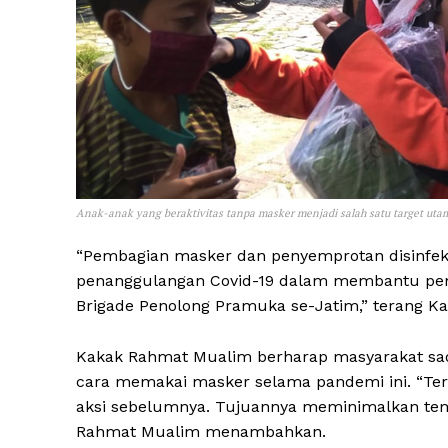
Anak-anak yang beraktivitas tanpa masker menjadi salah satu target ut
“Pembagian masker dan penyemprotan disinfek
penanggulangan Covid-19 dalam membantu pemer
Brigade Penolong Pramuka se-Jatim,” terang K
Kakak Rahmat Mualim berharap masyarakat sada
cara memakai masker selama pandemi ini. “Terka
aksi sebelumnya. Tujuannya meminimalkan temp
Rahmat Mualim menambahkan.