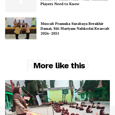
Players Need to Know
Muscab Pramuka Surabaya Berakhir
Damai, Siti Mariyam Nahkodai Kwarcab
2026–2031
RELATED
More like this