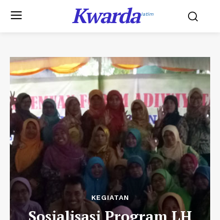
Kwarda
Jatim
KEGIATAN
Sosialisasi Program LH