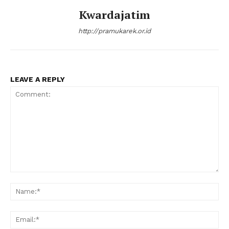
Kwardajatim
http://pramukarek.or.id
LEAVE A REPLY
Comment:
Na
Ema