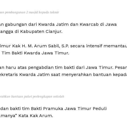
uan pembangunan 2 masjid kepada takmir
n gabungan dari Kwarda Jatim dan Kwarcab di Jawa
angga di Kabupaten Cianjur.
mur Kak H. M. Arum Sabil, S.P. secara intensif memanta
 Tim Bakti Kwarda Jawa Timur.
 haru atas pengabdian tim bakti dari Jawa Timur. Pesa
ekretaris Kwarda Jatim saat menyerahkan bantuan kepad
rahkan bantuan paket perlengkapan sekolah
 dan bakti tim Bakti Pramuka Jawa Timur Peduli
samanya” Kata Kak Arum.