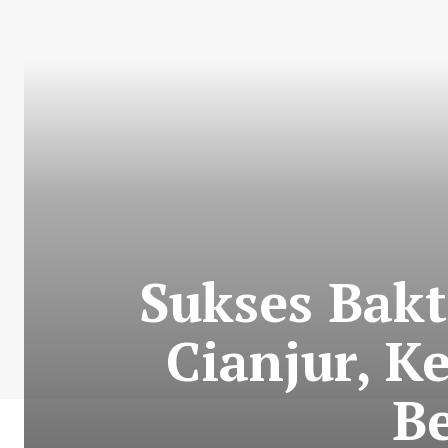
Sukses Bakt
Cianjur, K
B