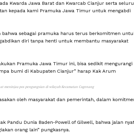
ada Kwarda Jawa Barat dan Kwarcab Cianjur serta selur
atan kepada kami Pramuka Jawa Timur untuk mengabdi
n bahwa sebagai pramuka harus terus berkomitmen untu
gabdikan diri tanpa henti untuk membantu masyarakat
lakukan Pramuka Jawa Timur ini, bisa sedikit mengurangi
mpa bumi di Kabupaten Cianjur” harap Kak Arum
saat meninjau pos pengungsian di wilayah Kecamatan Cugenang
asakan oleh masyarakat dan pemerintah, dalam komitme
ak Pandu Dunia Baden-Powell of Gilwell, bahwa jalan nya
akan orang lain” pungkasnya.