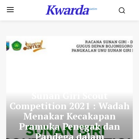
Kwarda
Jatim
REPORTASE
Sunan Giri Scout
Competition 2021 : Wadah
Menakar Kecakapan
Pramuka Penegak dan
Pandega dalam