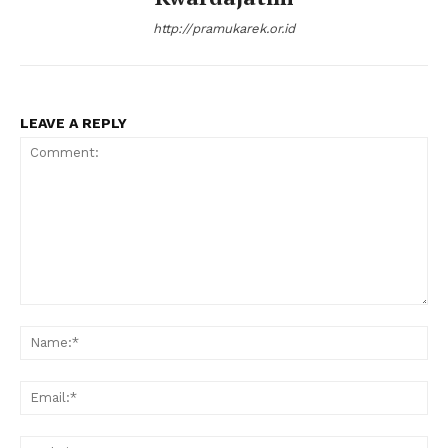
http://pramukarek.or.id
LEAVE A REPLY
Comment:
Na
Ema
Web