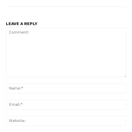
LEAVE A REPLY
Comment:
Na
Ema
Web