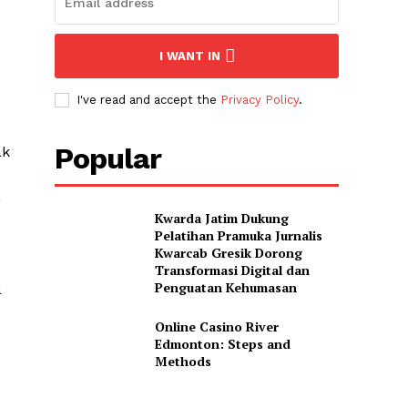
I WANT IN
I've read and accept the
Privacy Policy
.
Popular
ak
h
Kwarda Jatim Dukung
Pelatihan Pramuka Jurnalis
Kwarcab Gresik Dorong
Transformasi Digital dan
Penguatan Kehumasan
a
Online Casino River
Edmonton: Steps and
Methods