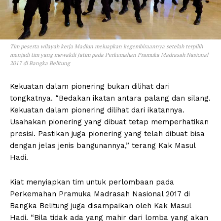
Tim peserta wilayah kerja Madiun meluapkan kegembiraannya setelah terpilih
menjadi tim yang mewakili Jatim pada Perkemahan Pramuka Madrasah Nasional
2017 di Bangka Belitung
Kekuatan dalam pionering bukan dilihat dari
tongkatnya. “Bedakan ikatan antara palang dan silang.
Kekuatan dalam pionering dilihat dari ikatannya.
Usahakan pionering yang dibuat tetap memperhatikan
presisi. Pastikan juga pionering yang telah dibuat bisa
dengan jelas jenis bangunannya,” terang Kak Masul
Hadi.
Kiat menyiapkan tim untuk perlombaan pada
Perkemahan Pramuka Madrasah Nasional 2017 di
Bangka Belitung juga disampaikan oleh Kak Masul
Hadi. “Bila tidak ada yang mahir dari lomba yang akan