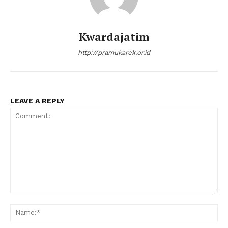
Kwardajatim
http://pramukarek.or.id
LEAVE A REPLY
Comment:
Na