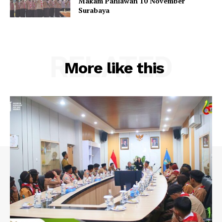
Makam Pahlawan 10 November
Surabaya
RELATED
More like this