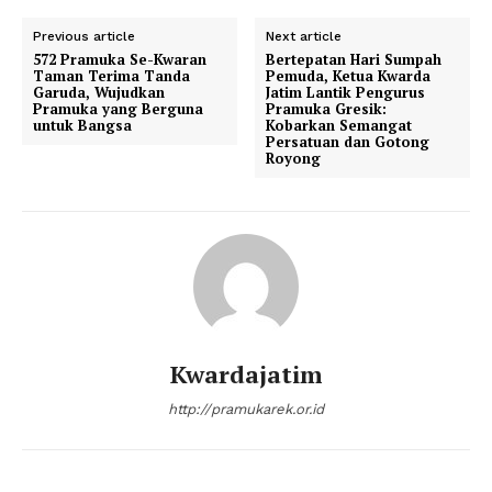
Previous article
Next article
572 Pramuka Se-Kwaran
Bertepatan Hari Sumpah
Taman Terima Tanda
Pemuda, Ketua Kwarda
Garuda, Wujudkan
Jatim Lantik Pengurus
Pramuka yang Berguna
Pramuka Gresik:
untuk Bangsa
Kobarkan Semangat
Persatuan dan Gotong
Royong
Kwardajatim
http://pramukarek.or.id