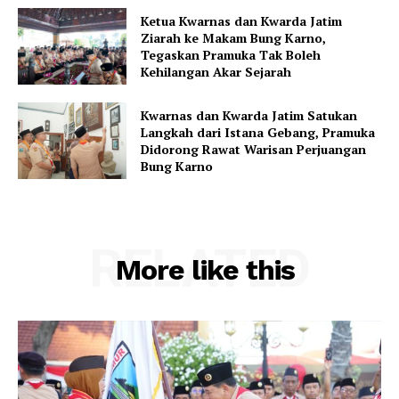
Ketua Kwarnas dan Kwarda Jatim
Ziarah ke Makam Bung Karno,
Tegaskan Pramuka Tak Boleh
Kehilangan Akar Sejarah
Kwarnas dan Kwarda Jatim Satukan
Langkah dari Istana Gebang, Pramuka
Didorong Rawat Warisan Perjuangan
Bung Karno
RELATED
More like this