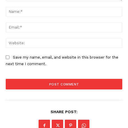
Comment:
Na
Ema
Web
Save my name, email, and website in this browser for the
next time I comment.
SHARE POST: