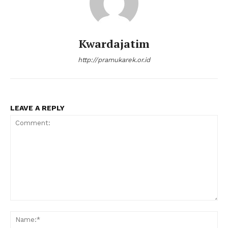
Kwardajatim
http://pramukarek.or.id
LEAVE A REPLY
Comment:
Na