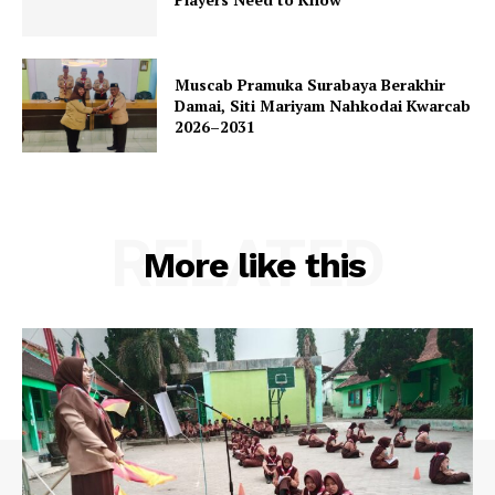
Muscab Pramuka Surabaya Berakhir
Damai, Siti Mariyam Nahkodai Kwarcab
2026–2031
RELATED
More like this