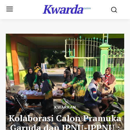
Kwarda
Jatim
KWARRAN
Kolaborasi Calon Pramuka
Garuda dan IPNU-IPPNU :