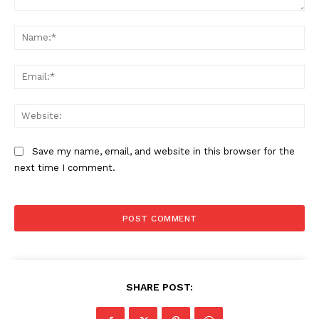
Comment:
Na
Ema
Web
Save my name, email, and website in this browser for the
next time I comment.
SHARE POST: