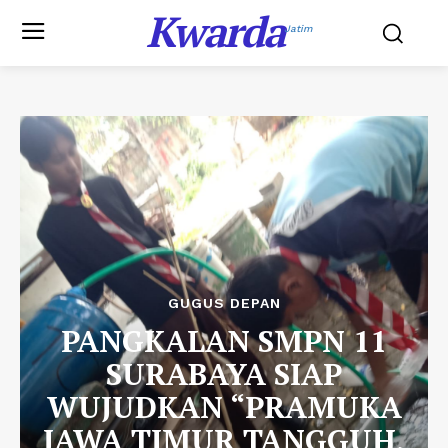
Kwarda
Jatim
GUGUS DEPAN
PANGKALAN SMPN 11
SURABAYA SIAP
WUJUDKAN “PRAMUKA
JAWA TIMUR TANGGUH,