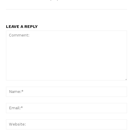
LEAVE A REPLY
Comment:
Na
Ema
Web