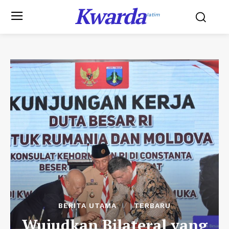
Kwarda
Jatim
BERITA UTAMA
TERBARU
Wujudkan Bilateral yang