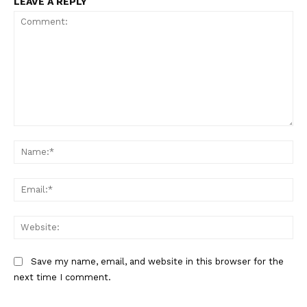
LEAVE A REPLY
Comment:
Na
Ema
Web
Save my name, email, and website in this browser for the
next time I comment.