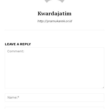
Kwardajatim
http://pramukarek.or.id
LEAVE A REPLY
Comment:
Na