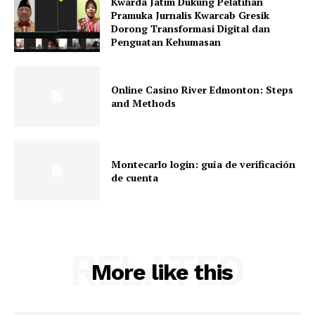
Kwarda Jatim Dukung Pelatihan
Pramuka Jurnalis Kwarcab Gresik
Dorong Transformasi Digital dan
Penguatan Kehumasan
Online Casino River Edmonton: Steps
and Methods
Montecarlo login: guía de verificación
de cuenta
RELATED
More like this