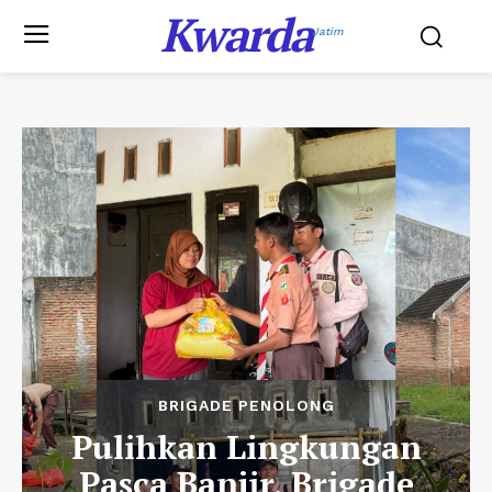
Kwarda
Jatim
BRIGADE PENOLONG
Pulihkan Lingkungan
Pasca Banjir, Brigade