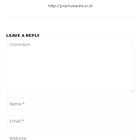
http://pramukarek.or.id
LEAVE A REPLY
Comment:
Na
Ema
Web