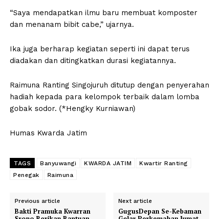
“Saya mendapatkan ilmu baru membuat komposter
dan menanam bibit cabe,” ujarnya.
Ika juga berharap kegiatan seperti ini dapat terus
diadakan dan ditingkatkan durasi kegiatannya.
Raimuna Ranting Singojuruh ditutup dengan penyerahan
hadiah kepada para kelompok terbaik dalam lomba
gobak sodor. (*Hengky Kurniawan)
Humas Kwarda Jatim
TAGS
Banyuwangi
KWARDA JATIM
Kwartir Ranting
Penegak
Raimuna
Previous article
Next article
Bakti Pramuka Kwarran
GugusDepan Se-Kebaman
Srono Berikan Bantuan
Gelar Perkemahan Jumat