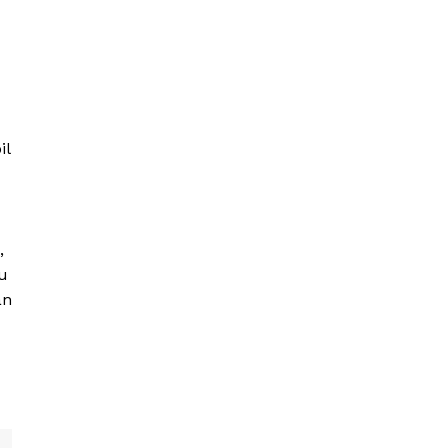
il
,
tu
an