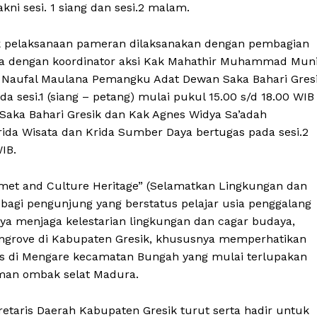
kni sesi. 1 siang dan sesi.2 malam.
ik pelaksanaan pameran dilaksanakan dengan pembagian
ama dengan koordinator aksi Kak Mahathir Muhammad Mun
a Naufal Maulana Pemangku Adat Dewan Saka Bahari Gres
a sesi.1 (siang – petang) mulai pukul 15.00 s/d 18.00 WIB
aka Bahari Gresik dan Kak Agnes Widya Sa’adah
ida Wisata dan Krida Sumber Daya bertugas pada sesi.2
IB.
met and Culture Heritage” (Selamatkan Lingkungan dan
 bagi pengunjung yang berstatus pelajar usia penggalang
a menjaga kelestarian lingkungan dan cagar budaya,
angrove di Kabupaten Gresik, khususnya memperhatikan
ns di Mengare kecamatan Bungah yang mulai terlupakan
aman ombak selat Madura.
etaris Daerah Kabupaten Gresik turut serta hadir untuk