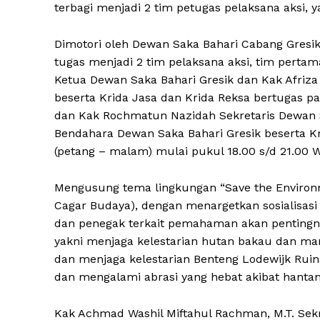
terbagi menjadi 2 tim petugas pelaksana aksi, ya
Dimotori oleh Dewan Saka Bahari Cabang Gres
tugas menjadi 2 tim pelaksana aksi, tim pert
Ketua Dewan Saka Bahari Gresik dan Kak Afriz
beserta Krida Jasa dan Krida Reksa bertugas pad
dan Kak Rochmatun Nazidah Sekretaris Dewan S
Bendahara Dewan Saka Bahari Gresik beserta Kr
(petang – malam) mulai pukul 18.00 s/d 21.00 W
Mengusung tema lingkungan “Save the Environ
Cagar Budaya), dengan menargetkan sosialisasi
dan penegak terkait pemahaman akan pentingny
yakni menjaga kelestarian hutan bakau dan m
dan menjaga kelestarian Benteng Lodewijk Rui
dan mengalami abrasi yang hebat akibat hant
Kak Achmad Washil Miftahul Rachman, M.T. Sekr