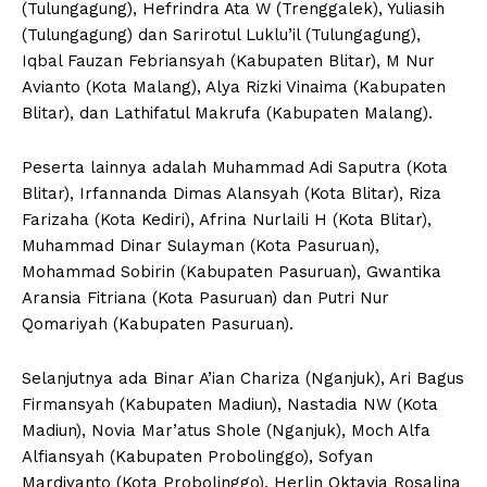
(Tulungagung), Hefrindra Ata W (Trenggalek), Yuliasih
(Tulungagung) dan Sarirotul Luklu’il (Tulungagung),
Iqbal Fauzan Febriansyah (Kabupaten Blitar), M Nur
Avianto (Kota Malang), Alya Rizki Vinaima (Kabupaten
Blitar), dan Lathifatul Makrufa (Kabupaten Malang).
Peserta lainnya adalah Muhammad Adi Saputra (Kota
Blitar), Irfannanda Dimas Alansyah (Kota Blitar), Riza
Farizaha (Kota Kediri), Afrina Nurlaili H (Kota Blitar),
Muhammad Dinar Sulayman (Kota Pasuruan),
Mohammad Sobirin (Kabupaten Pasuruan), Gwantika
Aransia Fitriana (Kota Pasuruan) dan Putri Nur
Qomariyah (Kabupaten Pasuruan).
Selanjutnya ada Binar A’ian Chariza (Nganjuk), Ari Bagus
Firmansyah (Kabupaten Madiun), Nastadia NW (Kota
Madiun), Novia Mar’atus Shole (Nganjuk), Moch Alfa
Alfiansyah (Kabupaten Probolinggo), Sofyan
Mardiyanto (Kota Probolinggo), Herlin Oktavia Rosalina