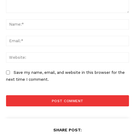
Comment:
Na
Ema
Web
Save my name, email, and website in this browser for the
next time I comment.
SHARE POST: