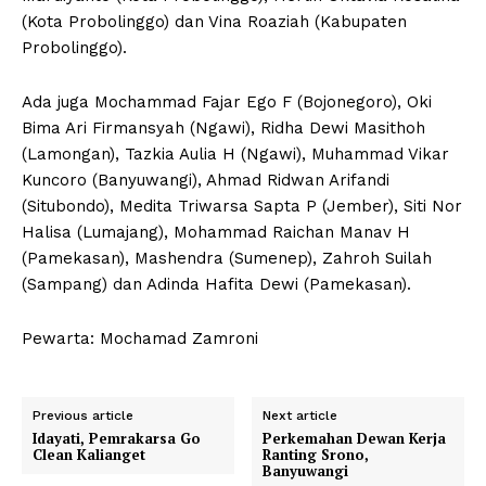
(Kota Probolinggo) dan Vina Roaziah (Kabupaten
Probolinggo).
Ada juga Mochammad Fajar Ego F (Bojonegoro), Oki
Bima Ari Firmansyah (Ngawi), Ridha Dewi Masithoh
(Lamongan), Tazkia Aulia H (Ngawi), Muhammad Vikar
Kuncoro (Banyuwangi), Ahmad Ridwan Arifandi
(Situbondo), Medita Triwarsa Sapta P (Jember), Siti Nor
Halisa (Lumajang), Mohammad Raichan Manav H
(Pamekasan), Mashendra (Sumenep), Zahroh Suilah
(Sampang) dan Adinda Hafita Dewi (Pamekasan).
Pewarta: Mochamad Zamroni
Previous article
Next article
Idayati, Pemrakarsa Go
Perkemahan Dewan Kerja
Clean Kalianget
Ranting Srono,
Banyuwangi