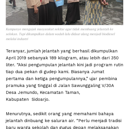
Kampanye mengajak masyarakat sekitar agar tidak membuang jelantah ke
selokan. Tapi dikumpulkan dalam wadah lalu didaur ulang menjadi biodiesel
melalui industri
Teranyar, jumlah jelantah yang berhasil dikumpulkan
April 2019 sebanyak 189 kilogram, atau lebih dari 350
liter. “Aksi pengumpulan jelantah kini jadi program rutin
tiap dua pekan di gudep kami. Biasanya Jumat
pertama dan ketiga pengumpulannya,” ujar pembina
pramuka yang tinggal di Jalan Sawunggaling V/30A
Desa Jemundo, Kecamatan Taman,
Kabupaten Sidoarjo.
Menurutnya, sedikit orang yang memahami bahaya
jelantah dinbuang ke saluran air. “Perlu menjadi tradisi
baru warga sekolah dan gugus depan melaksanakan