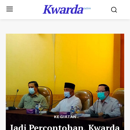
Kwarda
Jatim
KEGIATAN
Jadi Percontohan, Kwarda