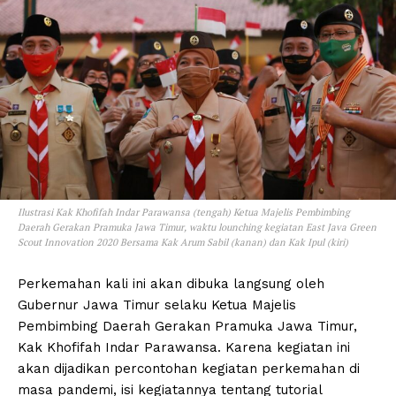
Ilustrasi Kak Khofifah Indar Parawansa (tengah) Ketua Majelis Pembimbing
Daerah Gerakan Pramuka Jawa Timur, waktu lounching kegiatan East Java Green
Scout Innovation 2020 Bersama Kak Arum Sabil (kanan) dan Kak Ipul (kiri)
Perkemahan kali ini akan dibuka langsung oleh
Gubernur Jawa Timur selaku Ketua Majelis
Pembimbing Daerah Gerakan Pramuka Jawa Timur,
Kak Khofifah Indar Parawansa. Karena kegiatan ini
akan dijadikan percontohan kegiatan perkemahan di
masa pandemi, isi kegiatannya tentang tutorial