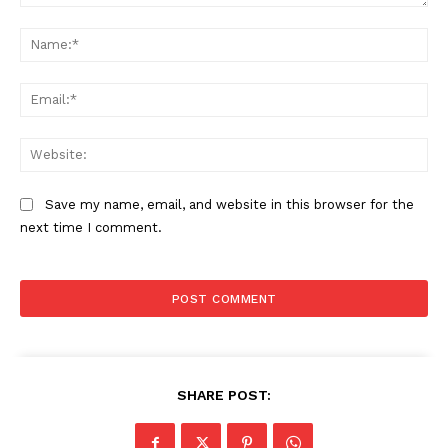
Comment:
Na
Ema
Web
Save my name, email, and website in this browser for the
next time I comment.
SHARE POST: