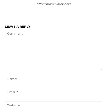
http://pramukarek.or.id
LEAVE A REPLY
Comment:
Na
Ema
Web