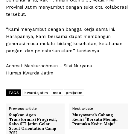
Sementara itu, Kak H. Imam Utomo S., Ketua PMI
Provinsi Jatim menyambut dengan suka cita kolaborasi
tersebut.
“Kami menyambut dengan bangga kerja sama ini.
Harapannya, kami bersama dapat membangun
generasi muda melalui bidang kesehatan, ketahanan
pangan, dan pelestarian alam,” tandasnya.
Achmat Maskurochman – Silvi Nuryana
Humas Kwarda Jatim
TAGS
kwardajatim
mou
pmijatim
Previous article
Next article
Siapkan Agen
Musyawarah Cabang
Transformasi Progresif,
Kediri “Bersatu Menuju
Sako SIT Jatim Gelar
Pramuka Kediri Maju”
Scout Orientation Camp
2022