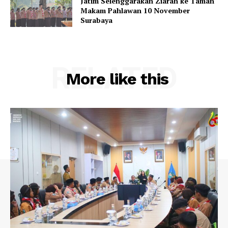
Jatim Selenggarakan Ziarah ke Taman
Makam Pahlawan 10 November
Surabaya
RELATED
More like this