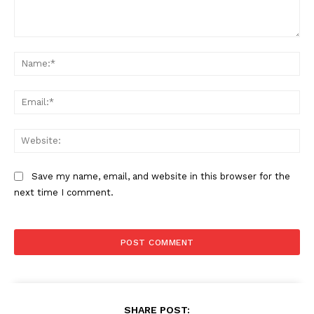
Comment:
Na
Ema
Web
Save my name, email, and website in this browser for the
next time I comment.
SHARE POST: