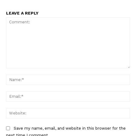
LEAVE A REPLY
Comment:
Na
Ema
Web
Save my name, email, and website in this browser for the
next time I comment.