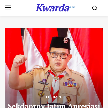
Kwarda
Jatim
TERBARU
Sekdaprov Jatim Apresiasi