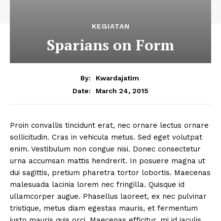
KEGIATAN
Sparians on Form
By:
Kwardajatim
March 24, 2015
Date:
Proin convallis tincidunt erat, nec ornare lectus ornare
sollicitudin. Cras in vehicula metus. Sed eget volutpat
enim. Vestibulum non congue nisi. Donec consectetur
urna accumsan mattis hendrerit. In posuere magna ut
dui sagittis, pretium pharetra tortor lobortis. Maecenas
malesuada lacinia lorem nec fringilla. Quisque id
ullamcorper augue. Phasellus laoreet, ex nec pulvinar
tristique, metus diam egestas mauris, et fermentum
justo mauris quis orci. Maecenas efficitur, mi id iaculis