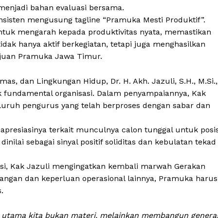
 menjadi bahan evaluasi bersama.
nsisten mengusung tagline “Pramuka Mesti Produktif”.
ntuk mengarah kepada produktivitas nyata, memastikan
dak hanya aktif berkegiatan, tetapi juga menghasilkan
ajuan Pramuka Jawa Timur.
s, dan Lingkungan Hidup, Dr. H. Akh. Jazuli, S.H., M.Si.,
fundamental organisasi. Dalam penyampaiannya, Kak
luruh pengurus yang telah berproses dengan sabar dan
apresiasinya terkait munculnya calon tunggal untuk posis
nilai sebagai sinyal positif soliditas dan kebulatan tekad
isasi, Kak Jazuli mengingatkan kembali marwah Gerakan
ngan dan keperluan operasional lainnya, Pramuka harus
.
n utama kita bukan materi, melainkan membangun genera