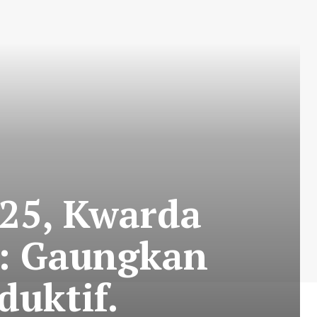
025, Kwarda
a: Gaungkan
uktif.