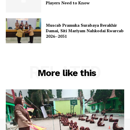
Players Need to Know
Muscab Pramuka Surabaya Berakhir
Damai, Siti Mariyam Nahkodai Kwarcab
2026–2031
RELATED
More like this