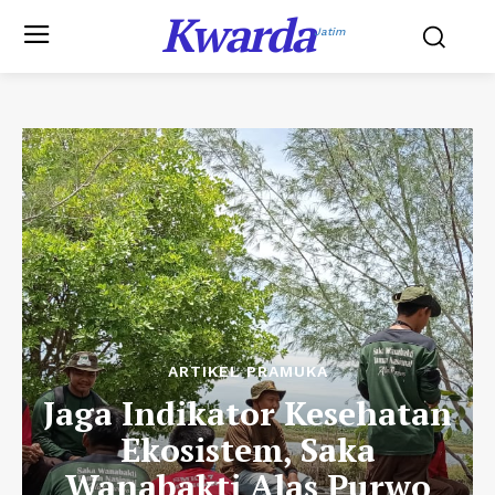
Kwarda
Jatim
ARTIKEL PRAMUKA
Jaga Indikator Kesehatan
Ekosistem, Saka
Wanabakti Alas Purwo