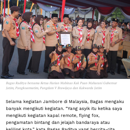
Bagas Raditya bersama Ketua Harian Mabinas Kak Puan Maharani Gubernur
Jatim, Pangkoarmatim, Pangdam V Brawijaya dan Kakwarda Jatim
Selama kegiatan Jambore di Malaysia, Bagas mengaku
banyak mengikuti kegiatan. “Yang asyik itu ketika saya
mengikuti kegiatan kapal remote, flying fox,
pengamatan bintang dan jelajah bandaraya atau
keliling kota,” kata Bagas Raditya yang bercita-cita