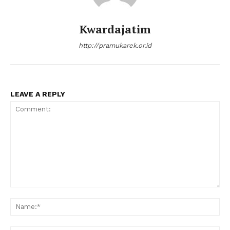
Kwardajatim
http://pramukarek.or.id
LEAVE A REPLY
Comment:
Na