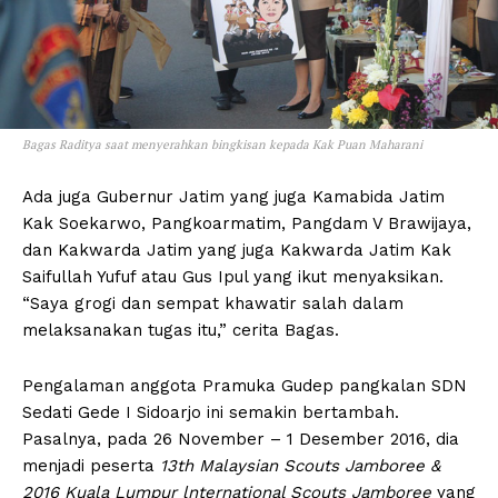
Bagas Raditya saat menyerahkan bingkisan kepada Kak Puan Maharani
Ada juga Gubernur Jatim yang juga Kamabida Jatim
Kak Soekarwo, Pangkoarmatim, Pangdam V Brawijaya,
dan Kakwarda Jatim yang juga Kakwarda Jatim Kak
Saifullah Yufuf atau Gus Ipul yang ikut menyaksikan.
“Saya grogi dan sempat khawatir salah dalam
melaksanakan tugas itu,” cerita Bagas.
Pengalaman anggota Pramuka Gudep pangkalan SDN
Sedati Gede I Sidoarjo ini semakin bertambah.
Pasalnya, pada 26 November – 1 Desember 2016, dia
menjadi peserta
13th Malaysian Scouts Jamboree
&
2016 Kuala Lumpur lnternational Scouts Jamboree
yang