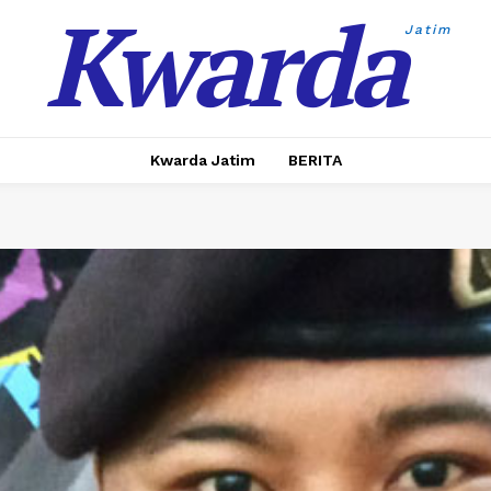
Kwarda
Jatim
Kwarda Jatim
BERITA